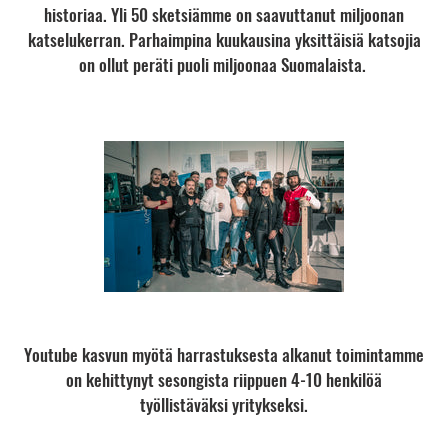
historiaa. Yli 50 sketsiämme on saavuttanut miljoonan
katselukerran. Parhaimpina kuukausina yksittäisiä katsojia
on ollut peräti puoli miljoonaa Suomalaista.
Youtube kasvun myötä harrastuksesta alkanut toimintamme
on kehittynyt sesongista riippuen 4-10 henkilöä
työllistäväksi yritykseksi.