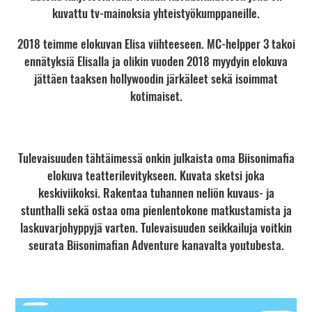
kuvattu tv-mainoksia yhteistyökumppaneille.
2018 teimme elokuvan Elisa viihteeseen. MC-helpper 3 takoi
ennätyksiä Elisalla ja olikin vuoden 2018 myydyin elokuva
jättäen taaksen hollywoodin järkäleet sekä isoimmat
kotimaiset.
Tulevaisuuden tähtäimessä onkin julkaista oma Biisonimafia
elokuva teatterilevitykseen. Kuvata sketsi joka
keskiviikoksi. Rakentaa tuhannen neliön kuvaus- ja
stunthalli sekä ostaa oma pienlentokone matkustamista ja
laskuvarjohyppyjä varten. Tulevaisuuden seikkailuja voitkin
seurata Biisonimafian Adventure kanavalta youtubesta.