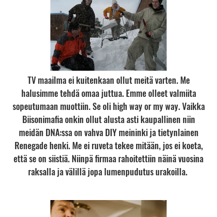
TV maailma ei kuitenkaan ollut meitä varten. Me
halusimme tehdä omaa juttua. Emme olleet valmiita
sopeutumaan muottiin. Se oli high way or my way. Vaikka
Biisonimafia onkin ollut alusta asti kaupallinen niin
meidän DNA:ssa on vahva DIY meininki ja tietynlainen
Renegade henki. Me ei ruveta tekee mitään, jos ei koeta,
että se on siistiä. Niinpä firmaa rahoitettiin näinä vuosina
raksalla ja välillä jopa lumenpudutus urakoilla.