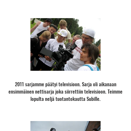
2011 sarjamme päätyi televisioon. Sarja oli aikanaan
ensimmäinen nettisarja joka siirrettiin televisioon. Teimme
lopulta neljä tuotantokautta Subille.